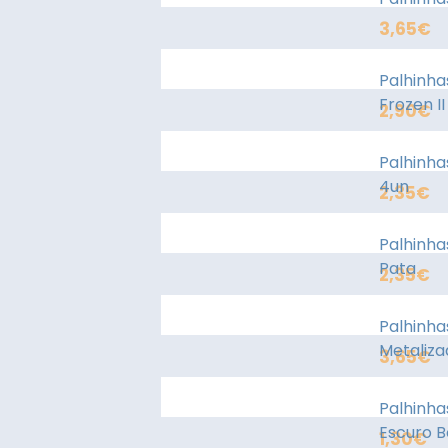
3,65
€
Palhinha
Frozen I
2,90
€
Palhinha
4un
2,35
€
Palhinha
Pata
2,35
€
Palhinha
Metaliza
3,65
€
Palhinha
Escuro B
1,30
€