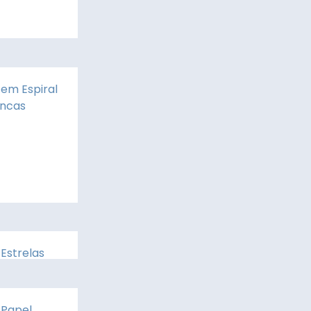
 em Espiral
ancas
 Estrelas
 Papel