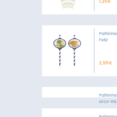
1,25
€
Palhinha
Feliz
2,55
€
Palhinha
arco-iri
Palhinha