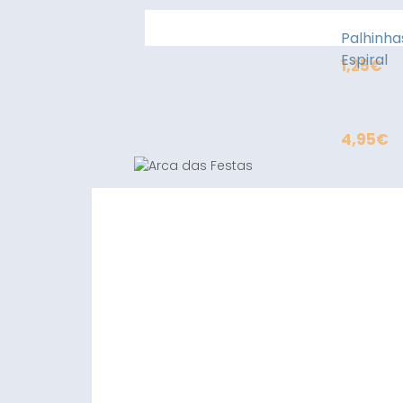
Palhinha
Espiral
1,25
€
4,95
€