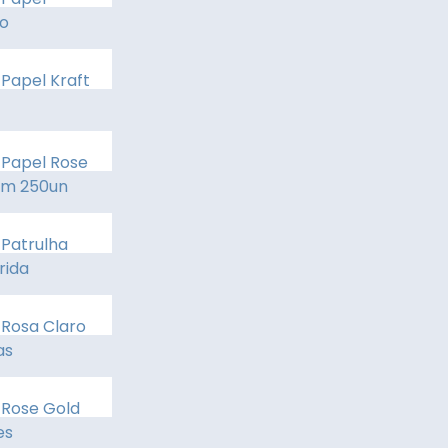
o
 Papel Kraft
 Papel Rose
cm 250un
 Patrulha
rida
 Rosa Claro
as
 Rose Gold
es