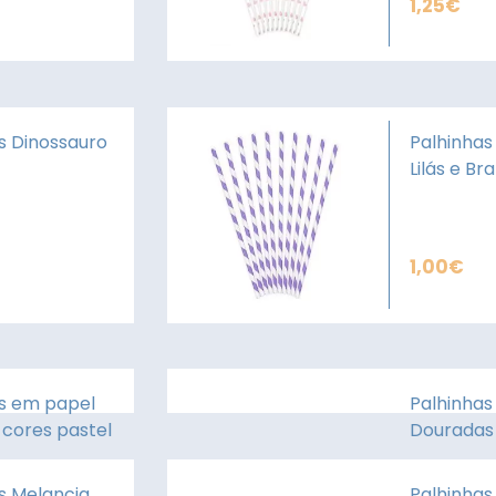
1,25
€
s Dinossauro
Palhinhas
Lilás e Br
1,00
€
s em papel
Palhinhas
s cores pastel
Douradas
s Melancia
Palhinhas