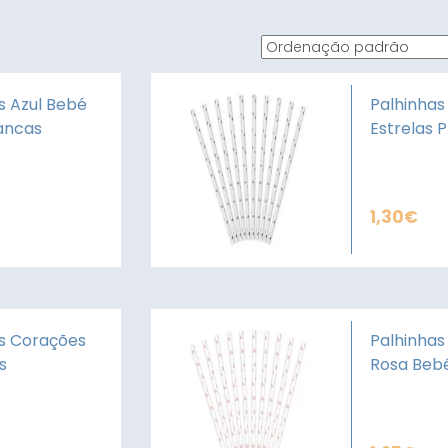
s Azul Bebé
Palhinhas
ancas
Estrelas 
1,30
€
s Corações
Palhinhas
s
Rosa Beb