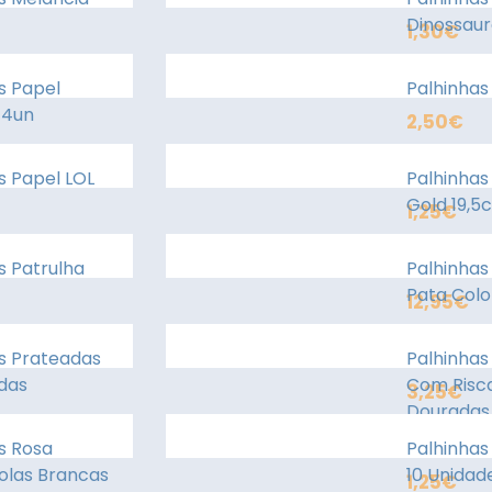
Dinossaur
1,30
€
s Papel
Palhinhas
I 4un
2,50
€
s Papel LOL
Palhinhas
Gold 19,5
1,25
€
s Patrulha
Palhinhas
Pata Colo
12,95
€
s Prateadas
Palhinhas
das
Com Risc
3,25
€
Douradas
s Rosa
Palhinhas
olas Brancas
10 Unidad
1,25
€