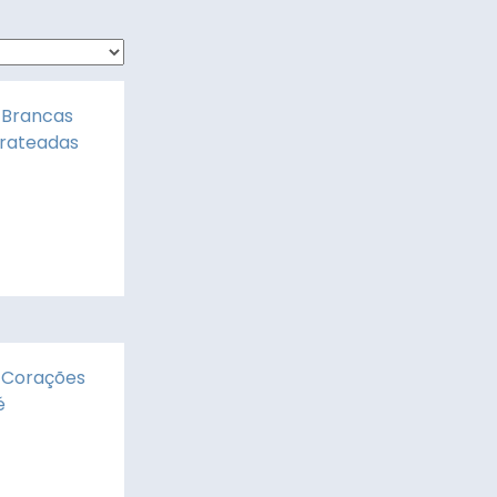
 Brancas
Prateadas
 Corações
é