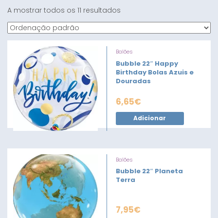
A mostrar todos os 11 resultados
Balões
Bubble 22″ Happy
Birthday Bolas Azuis e
Douradas
6,65
€
Adicionar
Balões
Bubble 22″ Planeta
Terra
7,95
€