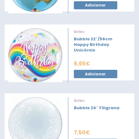
Adicionar
Balões
Bubble 22″/56cm
Happy Birthday
Unicórnio
6,65
€
Adicionar
Balões
Bubble 24″ Filigrana
7,50
€