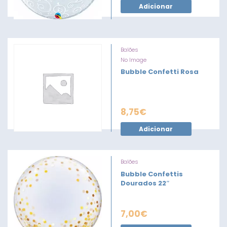
Adicionar
Balões
No Image
Bubble Confetti Rosa
8,75
€
Adicionar
Balões
Bubble Confettis
Dourados 22″
7,00
€