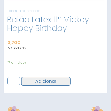
Balões
,
Látex Temáticos
Balão Latex 11″ Mickey
Happy Birthday
0,70
€
IVA incluído
17 em stock
Quantidade
Adicionar
de
Balão
Latex
11"
Mickey
Happy