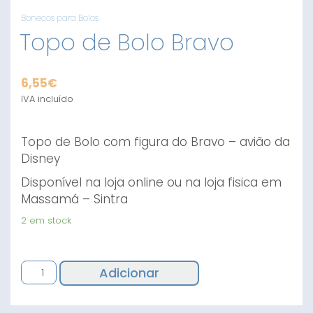
Bonecos para Bolos
Topo de Bolo Bravo
6,55
€
IVA incluído
Topo de Bolo com figura do Bravo – avião da
Disney
Disponível na loja online ou na loja fisica em
Massamá – Sintra
2 em stock
Quantidade
Adicionar
de
Topo
de