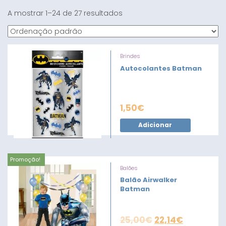
A mostrar 1–24 de 27 resultados
Brindes
Autocolantes Batman
1,50
€
Adicionar
Promoção!
Balões
Balão Airwalker
Batman
25,00
€
22,14
€