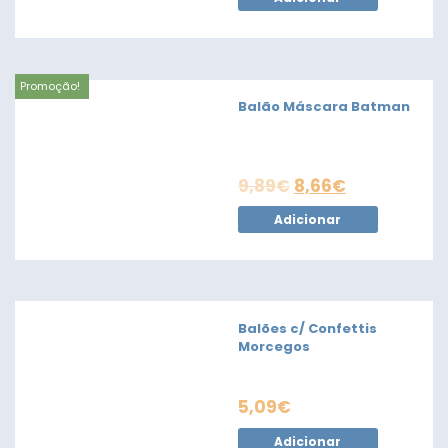
Promoção!
Balão Máscara Batman
9,89
€
8,66
€
Adicionar
Balões c/ Confettis
Morcegos
5,09
€
Adicionar