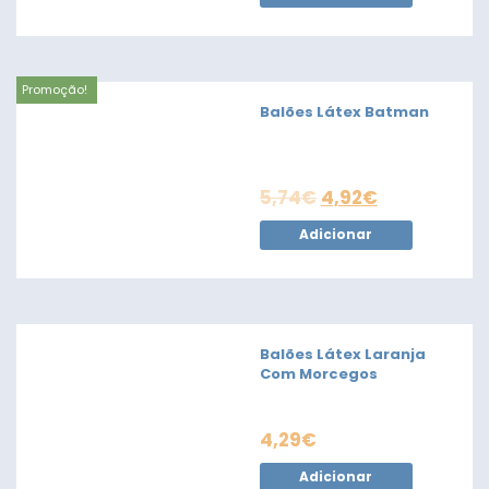
Promoção!
Balões Látex Batman
5,74
€
4,92
€
Adicionar
Balões Látex Laranja
Com Morcegos
4,29
€
Adicionar