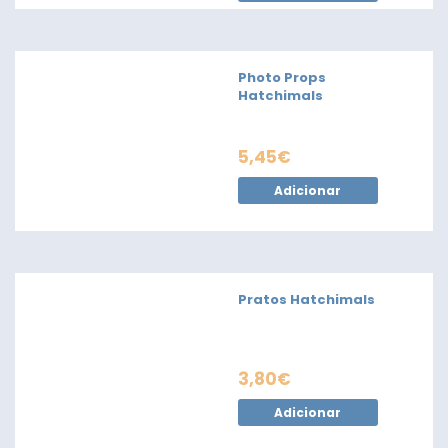
Photo Props
Hatchimals
5,45
€
Adicionar
Pratos Hatchimals
3,80
€
Adicionar