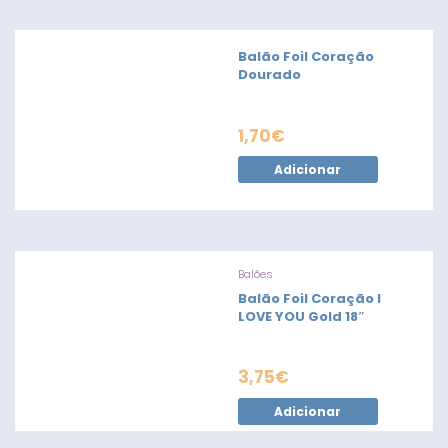
Balão Foil Coração
Dourado
1,70
€
Adicionar
Balões
Balão Foil Coração I
LOVE YOU Gold 18″
3,75
€
Adicionar