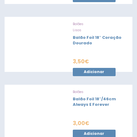
Balões
Lisos
Balão Foil 18″ Coração
Dourado
3,50
€
Adicionar
Balões
Balão Foil 18″/46cm
Always E Forever
3,00
€
Adicionar