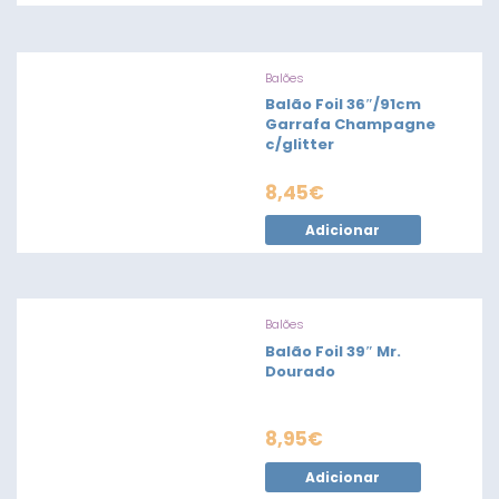
Balões
Balão Foil 36″/91cm
Garrafa Champagne
c/glitter
8,45
€
Adicionar
Balões
Balão Foil 39″ Mr.
Dourado
8,95
€
Adicionar