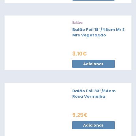
Balões
Balão Foil 18″/46cm Mr E
Mrs Vegetação
3,10
€
Adicionar
Balão Foil 33″/84cm
Rosa Vermelha
9,25
€
Adicionar