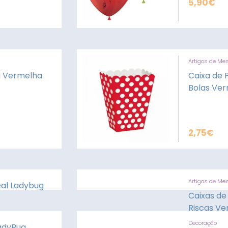
5,90
€
Artigos de Me
a Vermelha
Caixa de 
Bolas Ve
2,75
€
Artigos de Me
al Ladybug
Caixas de
Riscas Ve
Decoração
adyBug