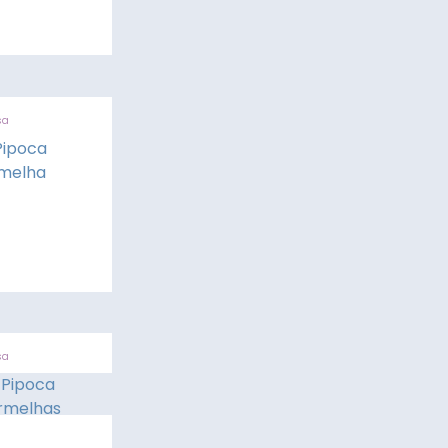
sa
Pipoca
rmelha
sa
 Pipoca
rmelhas