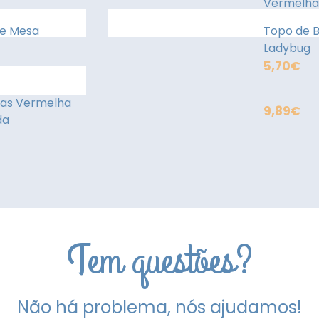
Vermelha
de Mesa
Topo de B
Ladybug
5,70
€
tas Vermelha
9,89
€
da
Tem questões?
Não há problema, nós ajudamos!