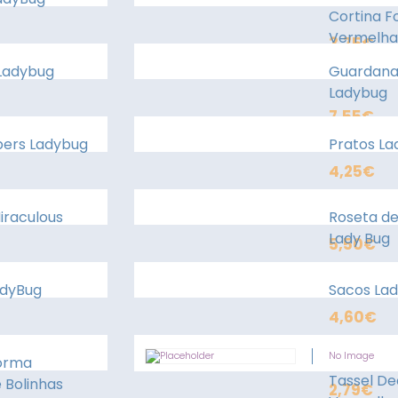
Cortina Fo
Vermelha
3,75
€
Ladybug
Guardan
Ladybug
7,55
€
pers Ladybug
Pratos La
4,25
€
iraculous
Roseta de
Lady Bug
5,50
€
adyBug
Sacos La
4,60
€
No Image
Forma
Tassel De
 Bolinhas
2,79
€