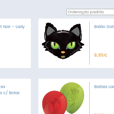
t Noir – Lady
Balão Gat
8,85
€
tex
Balões La
 c/ Bolas