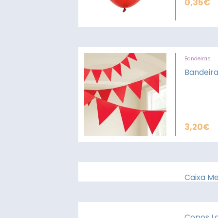
0,35
€
Bandeiras
Bandeir
3,20
€
Caixa Me
Copos L