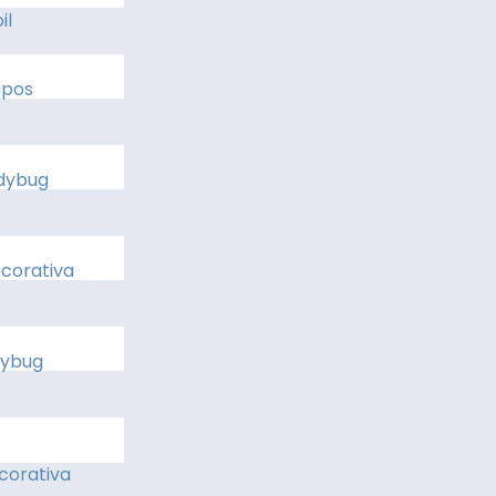
il
apos
dybug
corativa
dybug
corativa