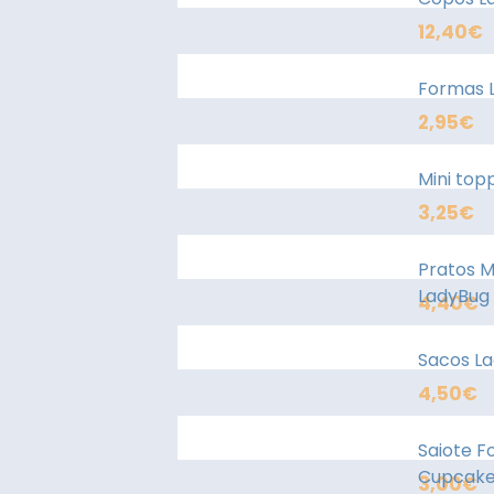
12,40
€
Formas 
2,95
€
Mini top
3,25
€
Pratos M
LadyBug
4,40
€
Sacos L
4,50
€
Saiote 
Cupcake
3,00
€