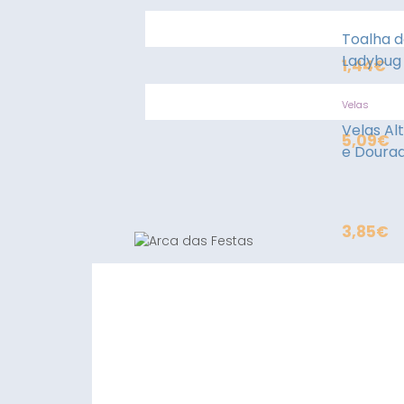
Toalha 
Ladybug
1,44
€
Velas
Velas Al
5,09
€
e Doura
3,85
€